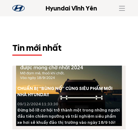
Hyundai Vĩnh Yên
Tin mới nhất
CHUẨN BỊ “BÙNG NỔ” CÙNG SIÊU PHẨM MỚI
NHÀ HYUNDAI!
09/12/2024 11:33:30
Đừng bỏ lỡ cơ hội trở thành một trong những người
đầu tiên chiêm ngưỡng và trải nghiệm siêu phẩm
xe hơi sẽ khuấy đảo thị trường vào ngày 18/9 tới!