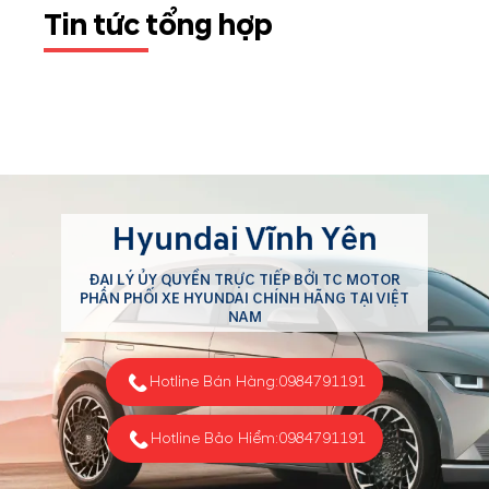
Tin tức tổng hợp
Hyundai Vĩnh Yên
ĐẠI LÝ ỦY QUYỀN TRỰC TIẾP BỞI TC MOTOR
PHÂN PHỐI XE HYUNDAI CHÍNH HÃNG TẠI VIỆT
NAM
Hotline Bán Hàng:
0984791191
Hotline Bảo Hiểm:
0984791191