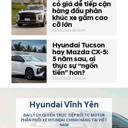
có giá dễ tiếp cận
hàng đầu phân
khúc xe gầm cao
cỡ lớn
01/10/2025 16:02:47
Hyundai Tucson
hay Mazda CX-5:
5 năm sau, ai
thực sự “ngốn
tiền” hơn?
10/03/2026 13:43:14
Hyundai Vĩnh Yên
ĐẠI LÝ ỦY QUYỀN TRỰC TIẾP BỞI TC MOTOR
PHÂN PHỐI XE HYUNDAI CHÍNH HÃNG TẠI VIỆT
NAM