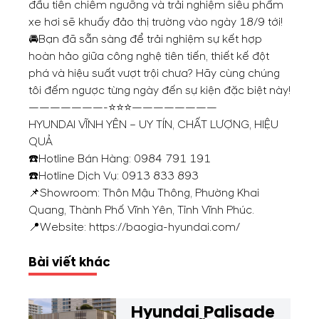
đầu tiên chiêm ngưỡng và trải nghiệm siêu phẩm
xe hơi sẽ khuấy đảo thị trường vào ngày 18/9 tới!
🚘Bạn đã sẵn sàng để trải nghiệm sự kết hợp
hoàn hảo giữa công nghệ tiên tiến, thiết kế đột
phá và hiệu suất vượt trội chưa? Hãy cùng chúng
tôi đếm ngược từng ngày đến sự kiện đặc biệt này!
———————-⭐⭐⭐————————
HYUNDAI VĨNH YÊN – UY TÍN, CHẤT LƯỢNG, HIỆU
QUẢ
☎️Hotline Bán Hàng:
0984 791 191
☎️Hotline Dịch Vụ:
0913 833 893
📌Showroom:
Thôn Mậu Thông, Phường Khai
Quang, Thành Phố Vĩnh Yên, Tỉnh Vĩnh Phúc.
📍Website: https://baogia-hyundai.com/
Bài viết khác
Hyundai Palisade