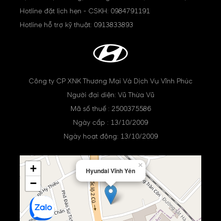
Hotline đặt lịch hẹn - CSKH:
0984791191
Hotline hỗ trợ kỹ thuật:
0913833893
Công ty CP XNK Thương Mại Và Dịch Vụ Vĩnh Phúc
Người đại diện: Vũ Thừa Vũ
Mã số thuế : 2500375586
Ngày cấp : 13/10/2009
Ngày hoạt động: 13/10/2009
×
+
Hyundai Vĩnh Yên
−