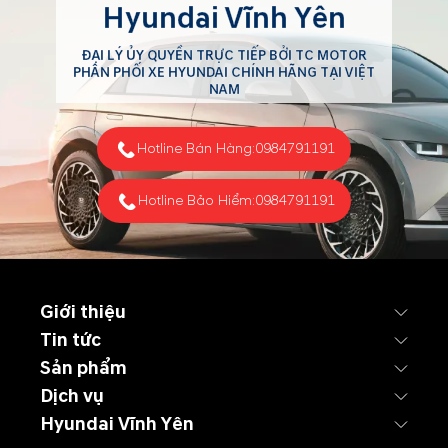
Hyundai Vĩnh Yên
ĐẠI LÝ ỦY QUYỀN TRỰC TIẾP BỞI TC MOTOR
PHÂN PHỐI XE HYUNDAI CHÍNH HÃNG TẠI VIỆT
NAM
Hotline Bán Hàng:
0984791191
Hotline Bảo Hiểm:
0984791191
Giới thiệu
Tin tức
Sản phẩm
Dịch vụ
Hyundai Vĩnh Yên