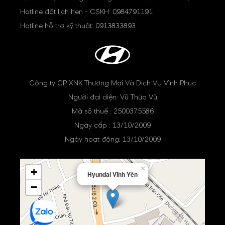
Hotline đặt lịch hẹn - CSKH:
0984791191
Hotline hỗ trợ kỹ thuật:
0913833893
Công ty CP XNK Thương Mại Và Dịch Vụ Vĩnh Phúc
Người đại diện: Vũ Thừa Vũ
Mã số thuế : 2500375586
Ngày cấp : 13/10/2009
Ngày hoạt động: 13/10/2009
×
+
Hyundai Vĩnh Yên
−