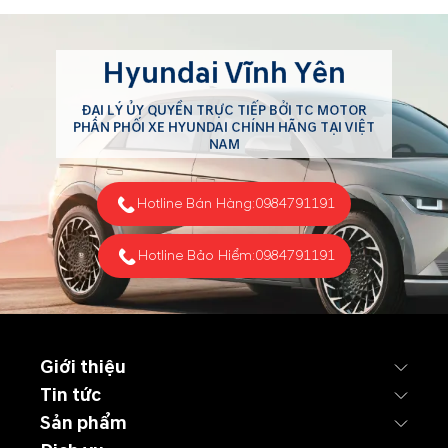
Hyundai Vĩnh Yên
ĐẠI LÝ ỦY QUYỀN TRỰC TIẾP BỞI TC MOTOR
PHÂN PHỐI XE HYUNDAI CHÍNH HÃNG TẠI VIỆT
NAM
Hotline Bán Hàng:
0984791191
Hotline Bảo Hiểm:
0984791191
Giới thiệu
Tin tức
Sản phẩm