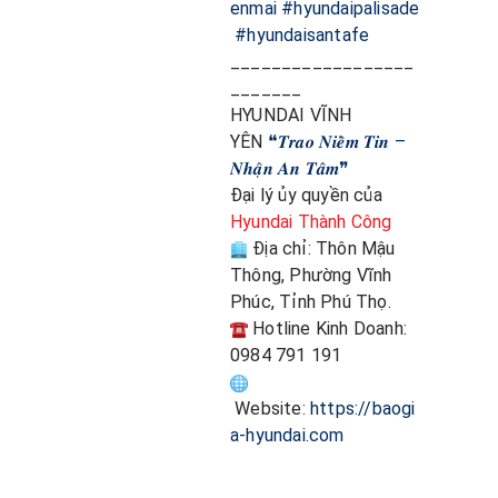
enmai
#hyundaipalisade
#hyundaisantafe
__________________
_______
HYUNDAI VĨNH
YÊN
❝𝑻𝒓𝒂𝒐 𝑵𝒊𝒆̂̀𝒎 𝑻𝒊𝒏 –
𝑵𝒉𝒂̣̂𝒏 𝑨𝒏 𝑻𝒂̂𝒎❞
Đại lý ủy quyền của
Hyundai Thành Công
Địa chỉ: Thôn Mậu
Thông, Phường Vĩnh
Phúc, Tỉnh Phú Thọ.
Hotline Kinh Doanh:
0984 791 191
Website:
https://baogi
a-hyundai.com