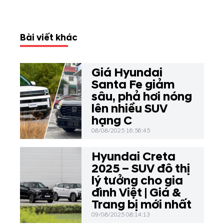
Bài viết khác
Giá Hyundai
Santa Fe giảm
sâu, phả hơi nóng
lên nhiều SUV
hạng C
08/08/2025 16:56:45
Hyundai Creta
2025 – SUV đô thị
lý tưởng cho gia
đình Việt | Giá &
Trang bị mới nhất
09/08/2025 08:14:13