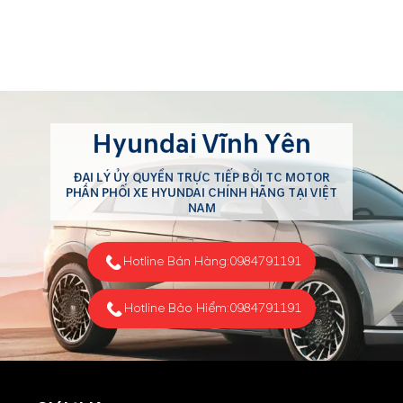
Hyundai Vĩnh Yên
ĐẠI LÝ ỦY QUYỀN TRỰC TIẾP BỞI TC MOTOR
PHÂN PHỐI XE HYUNDAI CHÍNH HÃNG TẠI VIỆT
NAM
Hotline Bán Hàng:
0984791191
Hotline Bảo Hiểm:
0984791191