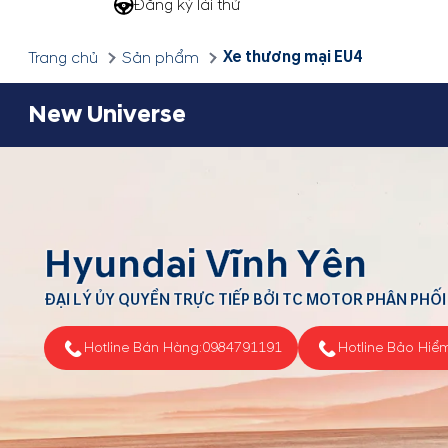
Đăng ký lái thử
Xe thương mại EU4
Trang chủ
Sản phẩm
New Universe
Hyundai Vĩnh Yên
ĐẠI LÝ ỦY QUYỀN TRỰC TIẾP BỞI TC MOTOR PHÂN PHỐI
Hotline Bán Hàng:
0984791191
Hotline Bảo Hiể