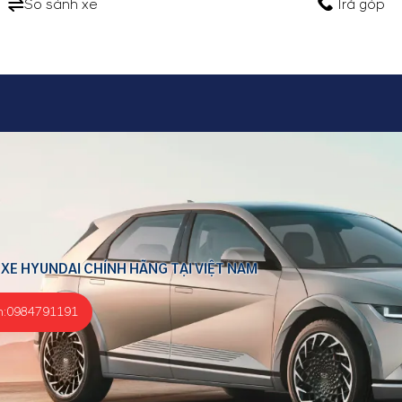
So sánh xe
Trả góp
 XE HYUNDAI CHÍNH HÃNG TẠI VIỆT NAM
m:
0984791191