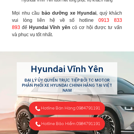
Hyundai Vĩnh Yên luôn hết lòng phục vụ khách hàng
Mọi nhu cầu
bảo dưỡng xe Hyundai
, quý khách
vui lòng liên hệ về số hotline
0913 833
893
để
Hyundai Vĩnh yên
có cơ hội được tư vấn
và phục vụ tốt nhất.
Hyundai Vĩnh Yên
ĐẠI LÝ ỦY QUYỀN TRỰC TIẾP BỞI TC MOTOR
PHÂN PHỐI XE HYUNDAI CHÍNH HÃNG TẠI VIỆT
NAM
Hotline Bán Hàng:
0984791191
Hotline Bảo Hiểm:
0984791191