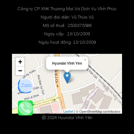
Công ty CP XNK Thương Mại Và Dịch Vụ Vĩnh Phúc
Người đại diện: Vũ Thừa Vũ
Mã số thuế : 2500375586
Ngày cấp : 13/10/2009
Ngày hoạt động: 13/10/2009
×
+
Hyundai Vĩnh Yên
−
Leaflet
| © OpenStreetMap contributors
ⓒ 2024 Hyundai Vĩnh Yên