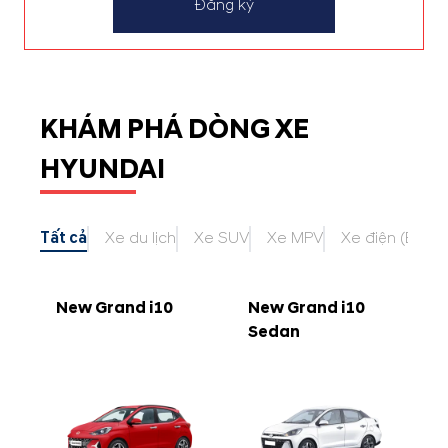
Đăng ký
KHÁM PHÁ DÒNG XE
HYUNDAI
Tất cả
Xe du lịch
Xe SUV
Xe MPV
Xe điện (EV)
New Grand i10
New Grand i10
Sedan