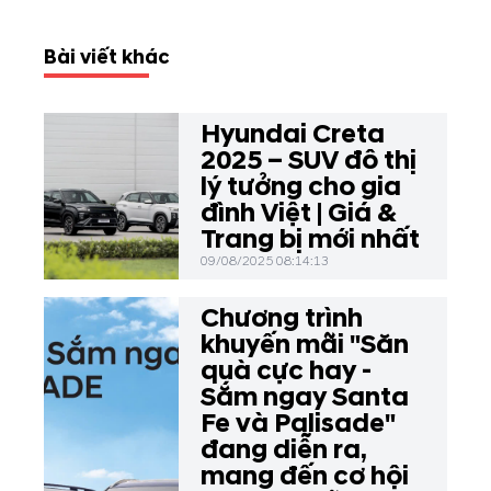
Bài viết khác
Hyundai Creta
2025 – SUV đô thị
lý tưởng cho gia
đình Việt | Giá &
Trang bị mới nhất
09/08/2025 08:14:13
Chương trình
khuyến mãi "Săn
quà cực hay -
Sắm ngay Santa
Fe và Palisade"
đang diễn ra,
mang đến cơ hội