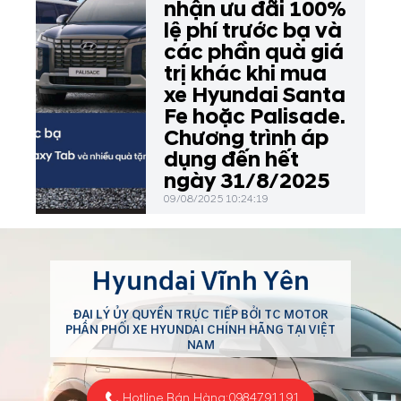
nhận ưu đãi 100%
lệ phí trước bạ và
các phần quà giá
trị khác khi mua
xe Hyundai Santa
Fe hoặc Palisade.
Chương trình áp
dụng đến hết
ngày 31/8/2025
09/08/2025 10:24:19
Hyundai Vĩnh Yên
ĐẠI LÝ ỦY QUYỀN TRỰC TIẾP BỞI TC MOTOR
PHÂN PHỐI XE HYUNDAI CHÍNH HÃNG TẠI VIỆT
NAM
Hotline Bán Hàng:
0984791191