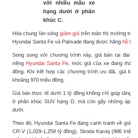
với nhiều mẫu xe
hạng dưới ở phân
khúc C.
Hòa chung làn sóng
giảm giá
trên toàn thị trường tro
Hyundai Santa Fe và Palisade đang được hãng
hỗ trợ
Song song với chương trình này, giá bán tại đại lý
riêng
Hyundai Santa Fe
, mức giá của xe đang thấp 
đồng. Khi kết hợp các chương trình ưu đãi, giá kh
khoảng 970 triệu đồng.
Giá bán thực tế dưới 1 tỷ đồng không chỉ giúp tăng 
ở phân khúc SUV hạng D, mà còn gây những áp lực
dưới.
Theo đó, Hyundai Santa Fe đang cạnh tranh về giá 
CR-V (1,029-1,259 tỷ đồng), Skoda Karoq (986 triệu-1