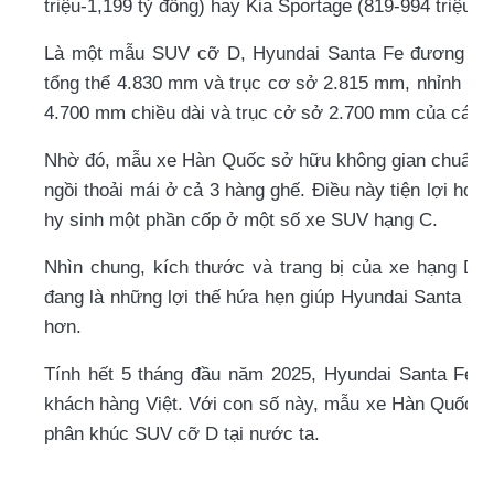
triệu-1,199 tỷ đồng) hay Kia Sportage (819-994 triệu đ
Là một mẫu SUV cỡ D, Hyundai Santa Fe đương nhiê
tổng thể 4.830 mm và trục cơ sở 2.815 mm, nhỉnh hơ
4.700 mm chiều dài và trục cở sở 2.700 mm của các 
Nhờ đó, mẫu xe Hàn Quốc sở hữu không gian chuẩn m
ngồi thoải mái ở cả 3 hàng ghế. Điều này tiện lợi hơn
hy sinh một phần cốp ở một số xe SUV hạng C.
Nhìn chung, kích thước và trang bị của xe hạng D 
đang là những lợi thế hứa hẹn giúp Hyundai Santa Fe
hơn.
Tính hết 5 tháng đầu năm 2025, Hyundai Santa Fe đ
khách hàng Việt. Với con số này, mẫu xe Hàn Quốc đan
phân khúc SUV cỡ D tại nước ta.