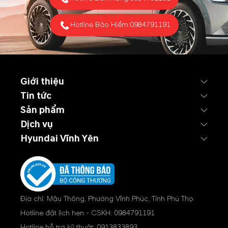
Hotline Bảo Hiểm:
0984791191
Giới thiệu
Tin tức
Sản phẩm
Dịch vụ
Hyundai Vĩnh Yên
Địa chỉ: Mậu Thông, Phường Vĩnh Phúc, Tỉnh Phú Thọ
Hotline đặt lịch hẹn - CSKH:
0984791191
Hotline hỗ trợ kỹ thuật:
0913833893