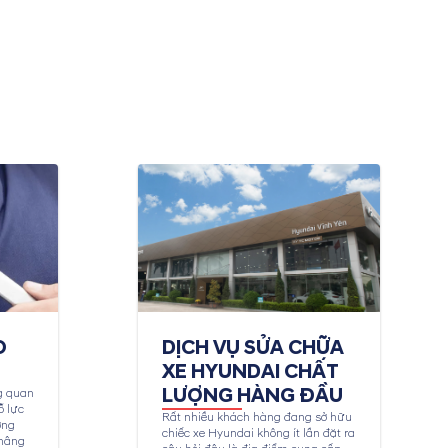
O
DỊCH VỤ SỬA CHỮA
XE HYUNDAI CHẤT
LƯỢNG HÀNG ĐẦU
g quan
ỗ lực
Rất nhiều khách hàng đang sở hữu
ợng
chiếc xe Hyundai không ít lần đặt ra
 nâng