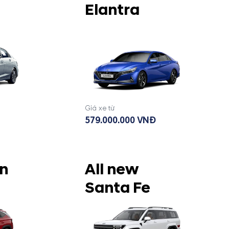
Elantra
Giá xe từ
579.000.000 VNĐ
n
All new
Santa Fe