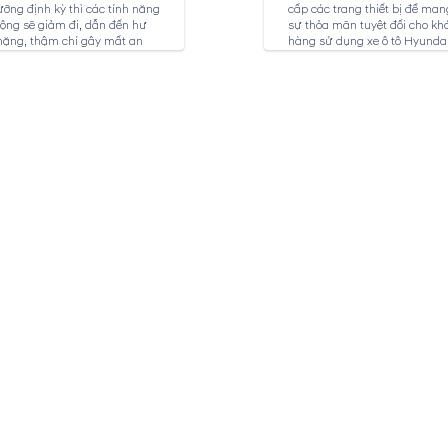
ỡng định kỳ thì các tính năng
cấp các trang thiết bị để mang
ộng sẽ giảm đi, dẫn đến hư
sự thỏa mãn tuyệt đối cho kh
nặng, thậm chí gây mất an
hàng sử dụng xe ô tô Hyundai
ho người sử dụng. Dịch vụ
ỡng xe Hyundai tại...