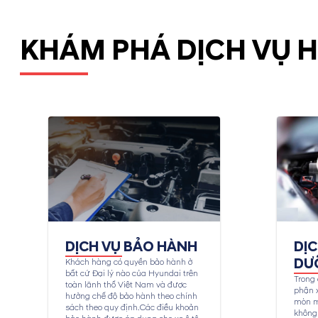
KHÁM PHÁ DỊCH VỤ 
DỊCH VỤ BẢO HÀNH
DỊ
DƯ
Khách hàng có quyền bảo hành ở
bất cứ Đại lý nào của Hyundai trên
Trong 
toàn lãnh thổ Việt Nam và được
phận x
hưởng chế độ bảo hành theo chính
mòn m
sách theo quy định.Các điều khoản
không 