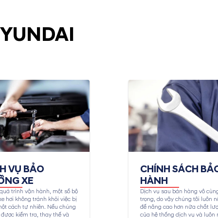
HYUNDAI
CH VỤ BẢO
CHÍNH SÁCH BẢ
ỠNG XE
HÀNH
quá trình vận hành, một số bộ
Dịch vụ sau bán hàng vô cùn
e hơi không tránh khỏi việc bị
trọng, do vậy chúng tôi luôn n
ột cách tự nhiên. Nếu chúng
để nâng cao hơn nữa chất lư
được kiểm tra, thay thế và
của hệ thống dịch vụ và luôn