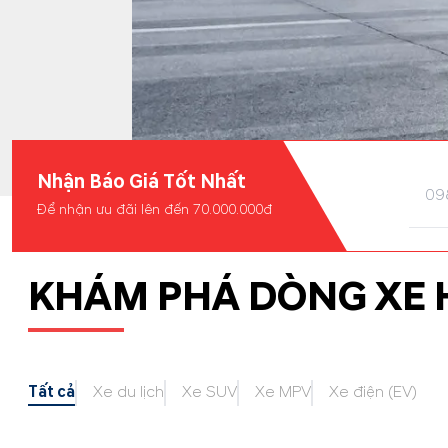
Nhận Báo Giá Tốt Nhất
Để nhận ưu đãi lên đến 70.000.000đ
KHÁM PHÁ DÒNG XE 
Tất cả
Xe du lịch
Xe SUV
Xe MPV
Xe điện (EV)