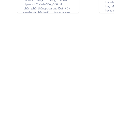
bảo hành được áp dụng cho xe ô tô
bảo dư
Hyundai Thành Công Việt Nam
hoạt đ
phân phối thông qua các Đại lý ủy
hỏng 
quyền và chỉ có giá trị trong phạm
toàn c
vi...
bảo dư