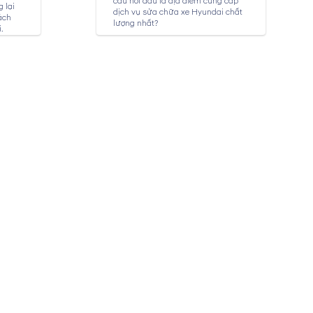
câu hỏi đâu là địa điểm cung cấp
 lại
dịch vụ sửa chữa xe Hyundai chất
ách
lượng nhất?
.