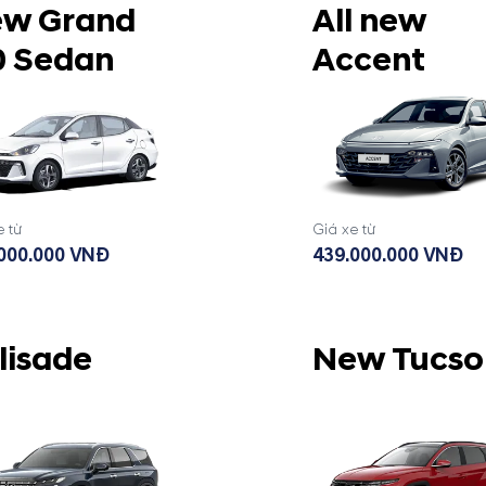
w Grand
All new
0 Sedan
Accent
e từ
Giá xe từ
000.000 VNĐ
439.000.000 VNĐ
lisade
New Tucso