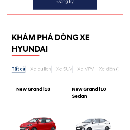
Đăng ký
KHÁM PHÁ DÒNG XE
HYUNDAI
Tất cả
Xe du lịch
Xe SUV
Xe MPV
Xe điện (EV)
New Grand i10
New Grand i10
Sedan