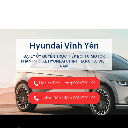
Hyundai Vĩnh Yên
ĐẠI LÝ ỦY QUYỀN TRỰC TIẾP BỞI TC MOTOR
PHÂN PHỐI XE HYUNDAI CHÍNH HÃNG TẠI VIỆT
NAM
Hotline Bán Hàng:
0984791191
Hotline Bảo Hiểm:
0984791191