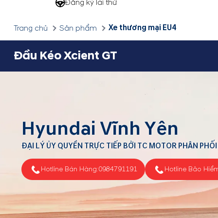
Đăng ký lái thử
Xe thương mại EU4
Trang chủ
Sản phẩm
Đầu Kéo Xcient GT
Hyundai Vĩnh Yên
ĐẠI LÝ ỦY QUYỀN TRỰC TIẾP BỞI TC MOTOR PHÂN PHỐI
Hotline Bán Hàng:
0984791191
Hotline Bảo Hiể