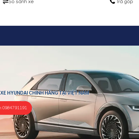
So sánh xe
Trả góp
 XE HYUNDAI CHÍNH HÃNG TẠI VIỆT NAM
m:
0984791191