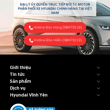
ĐẠI LÝ ỦY QUYỀN TRỰC TIẾP BỞI TC MOTOR
PHÂN PHỐI XE HYUNDAI CHÍNH HÃNG TẠI VIỆT
NAM
Hotline Bán Hàng:
0984791191
Hotline Bảo Hiểm:
0984791191
Giới thiệu
Tin tức
Sản phẩm
Dịch vụ
Hyundai Vĩnh Yên